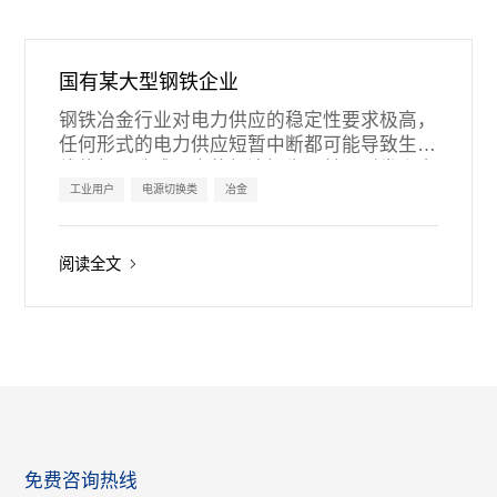
国有某大型钢铁企业
钢铁冶金行业对电力供应的稳定性要求极高，
任何形式的电力供应短暂中断都可能导致生产
线停机，造成巨大的经济损失，甚至引发人身
伤害事故。
工业用户
电源切换类
冶金
无扰动快切装置能够在电力故障时迅速切换电
源，确保生产线的连续运行，从而避免生产中
阅读全文
断和废品产生。钢铁冶金行业的生产环境复杂
多变，电力负荷波动大，对电源切换装置的要
求也更高。
免费咨询热线