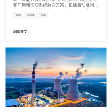
和厂用电快切系统解决方案，包括自动准同期
装置、厂用电快切装置、微机同步表、多同期
点选线器、同步检查继电器、同期屏、快切屏
发电
同期类
核电
及其配套附件，为核电机组安全入网和正常运
行保驾护航。
阅读全文