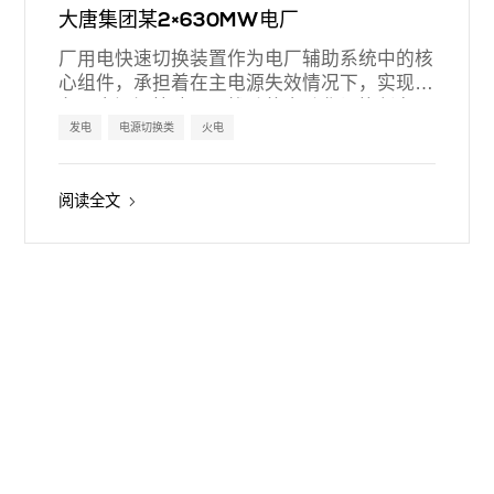
大唐集团某2×630MW电厂
厂用电快速切换装置作为电厂辅助系统中的核
心组件，承担着在主电源失效情况下，实现与
备用电源间快速且无扰动的自动化切换任务。
装置凭借高精度的监测技术、智能判断逻辑及
发电
电源切换类
火电
超高速的执行机制，能够在主电源突发故障的
瞬间，于毫秒级时间尺度内完成切换动作，无
阅读全文
缝衔接至备用电源系统。