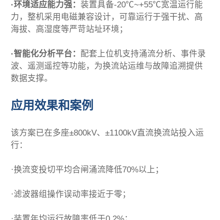
·环境适应能力强：
装置具备-20℃~+55℃宽温运行能
力，整机采用电磁兼容设计，可靠运行于强干扰、高
海拔、高湿度等严苛站址环境；
·智能化分析平台：
配套上位机支持涌流分析、事件录
波、遥测遥控等功能，为换流站运维与故障追溯提供
数据支撑。
应用效果和案例
该方案已在多座±800kV、±1100kV直流换流站投入运
行：
·换流变投切平均合闸涌流降低70%以上；
·滤波器组操作误动率接近于零；
·装置年均运行故障率低于0.2%；